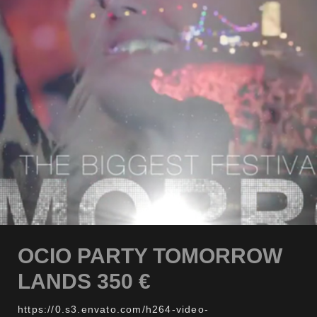
OCIO PARTY TOMORROW
LANDS 350 €
https://0.s3.envato.com/h264-video-