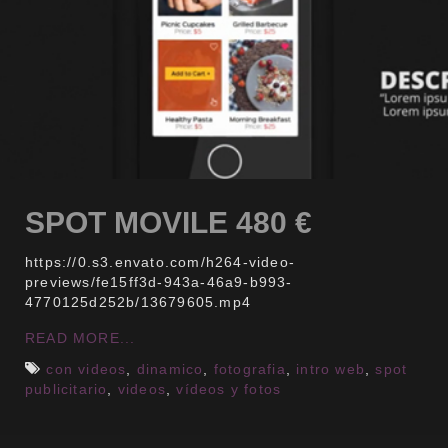
SPOT MOVILE 480 €
https://0.s3.envato.com/h264-video-
previews/fe15ff3d-943a-46a9-b993-
4770125d252b/13679605.mp4
READ MORE...
con videos
,
dinamico
,
fotografia
,
intro web
,
spot
publicitario
,
videos
,
vídeos y fotos