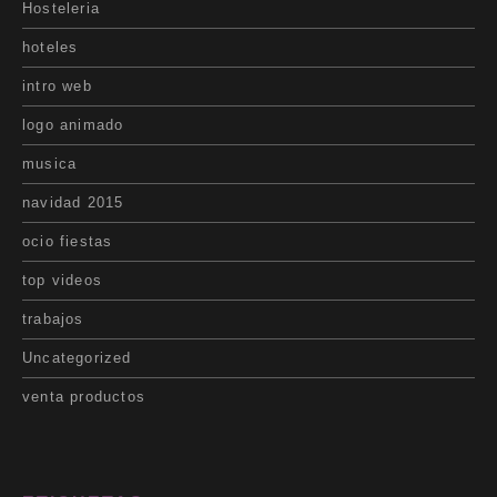
Hosteleria
hoteles
intro web
logo animado
musica
navidad 2015
ocio fiestas
top videos
trabajos
Uncategorized
venta productos