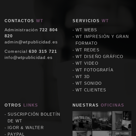
CONTACTOS
WT
SERVICIOS
WT
Administración
722 804
WT WEBS
820
WT IMPRESIÓN Y GRAN
admin@wtpublicidad.es
FORMATO
WT REDES
Comercial
630 315 721
WT DISEÑO GRÁFICO
info@wtpublicidad.es
WT VIDEO
WT FOTOGRAFÍA
WT 3D
WT SONIDO
WT CLIENTES
OTROS
LINKS
NUESTRAS
OFICINAS
SUSCRIPCIÓN BOLETÍN
DE WT
IGOR & WALTER
PAYPAL