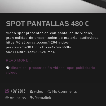
SPOT PANTALLAS 480 €
Vídeo spot presentación con pantallas de vídeos,
gran calidad de presentación de material audiovisual
https://0.s3.envato.com/h264-video-
previews/5a9013cd-137e-4754-b63b-
aa27149d794e/939526.mp4
READ MORE...
dinamico
,
presentación videos
,
spot publicitario
,
videos
25
NOV 2015
video
No Comments
Anuncios
Permalink