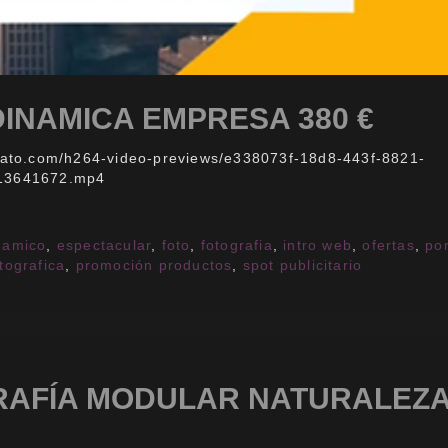
DINAMICA EMPRESA 380 €
nvato.com/h264-video-previews/e338073f-18d8-443f-8821-
13641672.mp4
namico
,
espectacular
,
foto
,
fotografia
,
intro web
,
ofertas
,
por
tografica
,
promoción productos
,
spot publicitario
RAFÍA MODULAR NATURALEZ