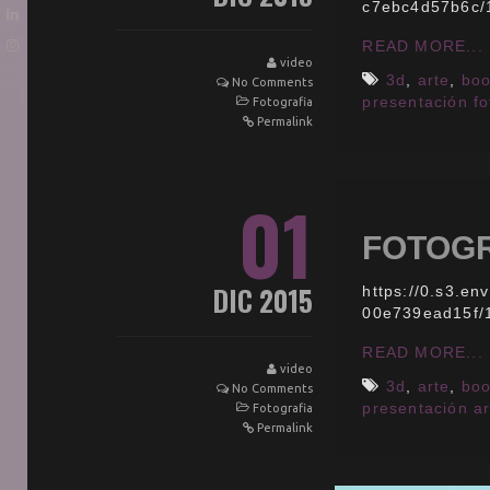
c7ebc4d57b6c/
READ MORE...
video
3d
,
arte
,
bo
No Comments
presentación fo
Fotografia
Permalink
01
FOTOGR
DIC 2015
https://0.s3.e
00e739ead15f/
READ MORE...
video
3d
,
arte
,
bo
No Comments
presentación ar
Fotografia
Permalink