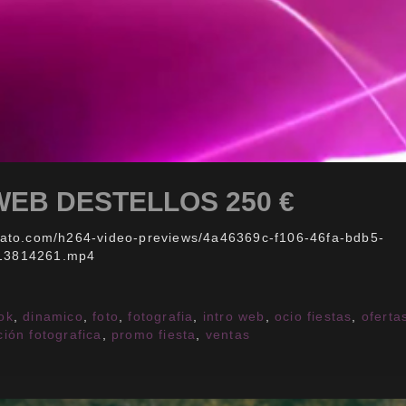
WEB DESTELLOS 250 €
nvato.com/h264-video-previews/4a46369c-f106-46fa-bdb5-
13814261.mp4
ok
,
dinamico
,
foto
,
fotografia
,
intro web
,
ocio fiestas
,
oferta
ión fotografica
,
promo fiesta
,
ventas