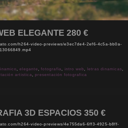
WEB ELEGANTE 280 €
nvato.com/h264-video-previews/e3ec7de4-2ef6-4c5a-bb0a-
/13066849.mp4
inamico
,
elegante
,
fotografia
,
intro web
,
letras dinamicas
,
tación artistica
,
presentación fotografica
AFIA 3D ESPACIOS 350 €
nvato.com/h264-video-previews/4e755da6-6ff3-4925-b8ff-