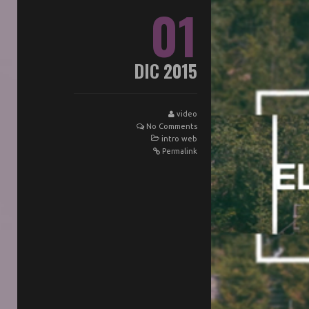
01
DIC 2015
video
No Comments
intro web
Permalink