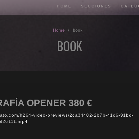
HOME
SECCIONES
CATEG
Home
/
book
BOOK
AFÍA OPENER 380 €
nvato.com/h264-video-previews/2ca34402-2b7b-41c6-91bd-
926111.mp4