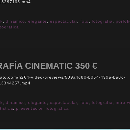
13297165.mp4
ok
,
dinamico
,
elegante
,
espectacular
,
foto
,
fotografia
,
porfol
tografica
AFÍA CINEMATIC 350 €
nvato.com/h264-video-previews/509a4d80-b054-499a-ba8c-
13344257.mp4
ok
,
dinamico
,
elegante
,
espectacular
,
foto
,
fotografia
,
intro 
tistica
,
presentación fotografica