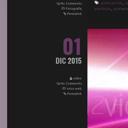
animacion
,
a
No Comments
porfolio
,
presen
Fotografia
Permalink
01
DIC 2015
video
No Comments
intro web
Permalink