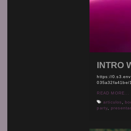
INTRO 
https://0.s3.e
035a32fa41be/
READ MORE...
articulos
,
bo
party
,
presentac