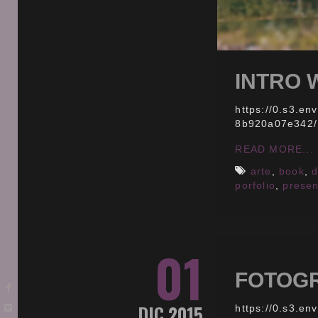
INTRO 
https://0.s3.e
8b920a07e342
READ MORE...
arte
,
book
,
d
porfolio
,
presen
01
FOTOGR
DIC 2015
https://0.s3.e