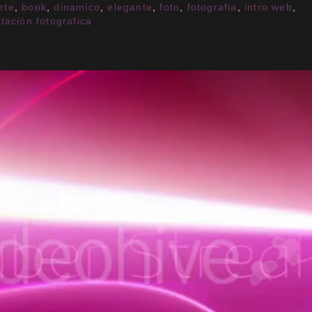
rte
,
book
,
dinamico
,
elegante
,
foto
,
fotografia
,
intro web
,
tación fotografica