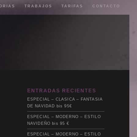
ORIAS
TRABAJOS
TARIFAS
CONTACTO
Web
ENTRADAS RECIENTES
Redes
ESPECIAL – CLASICA – FANTASIA
Fotografía
DE NAVIDAD bis 95€
3D
Sonido
ESPECIAL – MODERNO – ESTILO
Impresión
NAVIDEÑO bis 95 €
Clientes
ESPECIAL – MODERNO – ESTILO