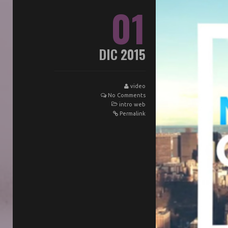
01
DIC 2015
video
No Comments
intro web
Permalink