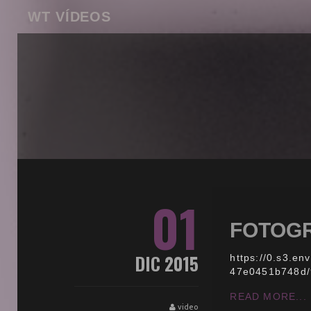
WT VÍDEOS
01
FOTOGR
DIC 2015
https://0.s3.e
47e0451b748d/
READ MORE...
video