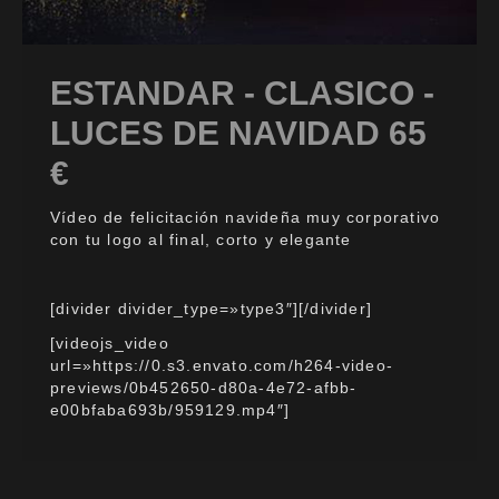
ESTANDAR - CLASICO -
LUCES DE NAVIDAD 65
€
Vídeo de felicitación navideña muy corporativo
con tu logo al final, corto y elegante
[divider divider_type=»type3″][/divider]
[videojs_video
url=»https://0.s3.envato.com/h264-video-
previews/0b452650-d80a-4e72-afbb-
e00bfaba693b/959129.mp4″]