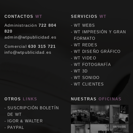
CONTACTOS
WT
SERVICIOS
WT
Administración
722 804
WT WEBS
820
WT IMPRESIÓN Y GRAN
admin@wtpublicidad.es
FORMATO
WT REDES
Comercial
630 315 721
WT DISEÑO GRÁFICO
info@wtpublicidad.es
WT VIDEO
WT FOTOGRAFÍA
WT 3D
WT SONIDO
WT CLIENTES
OTROS
LINKS
NUESTRAS
OFICINAS
SUSCRIPCIÓN BOLETÍN
DE WT
IGOR & WALTER
PAYPAL