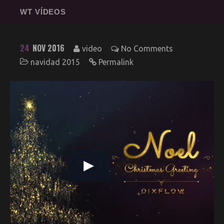
WT VÍDEOS
24
NOV 2016
video
No Comments
navidad 2015
Permalink
Web
Redes
Fotografía
3D
Sonido
Impresión
Clientes