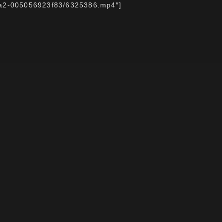
a2-005056923f83/6325386.mp4″]