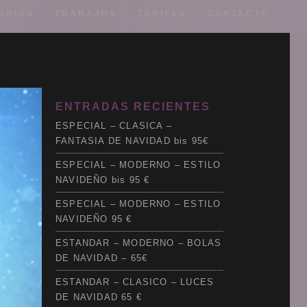
ORIAS
TRABAJOS
TARIFAS
CONTACTO
ENTRADAS RECIENTES
ESPECIAL – CLASICA –
FANTASIA DE NAVIDAD bis 95€
ESPECIAL – MODERNO – ESTILO
Web
NAVIDEÑO bis 95 €
Redes
ESPECIAL – MODERNO – ESTILO
Fotografía
NAVIDEÑO 95 €
3D
ESTANDAR – MODERNO – BOLAS
Sonido
DE NAVIDAD – 65€
Impresión
Clientes
ESTANDAR – CLASICO – LUCES
DE NAVIDAD 65 €