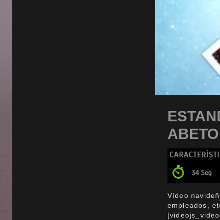
ESTAND
ABETO
Vídeo navideñ
empleados, etc
[videojs_vide