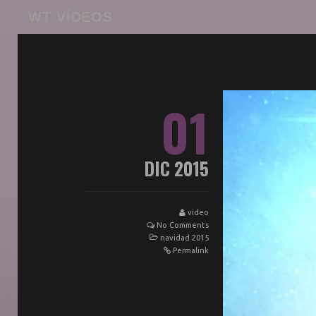
WT VÍDEOS
01
DIC 2015
video
No Comments
navidad 2015
Permalink