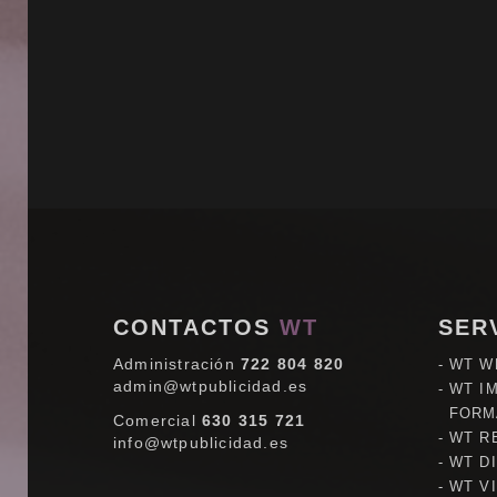
CONTACTOS
WT
SER
Administración
722 804 820
WT W
admin@wtpublicidad.es
WT I
FORM
Comercial
630 315 721
WT R
info@wtpublicidad.es
WT D
WT V