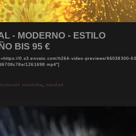
AL - MODERNO - ESTILO
O BIS 95 €
c=»https://0.s3.envato.com/h264-video-previews/66038300-6
d6708c78e/1261698.mp4″]
elicitación navideña
,
navidad