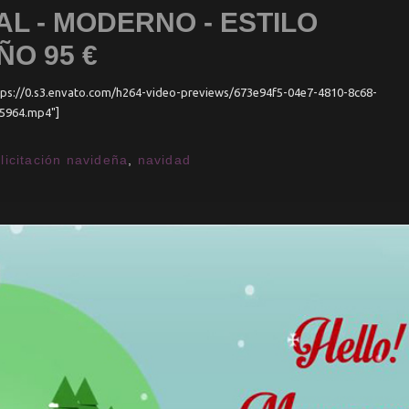
AL - MODERNO - ESTILO
ÑO 95 €
ttps://0.s3.envato.com/h264-video-previews/673e94f5-04e7-4810-8c68-
5964.mp4"]
elicitación navideña
,
navidad