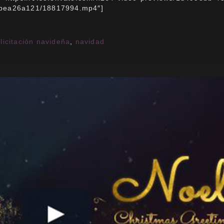
bea26a121/18817994.mp4″]
elicitación navideña
,
navidad