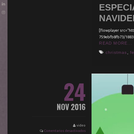
ESPECI
NAVIDE
[flowplayer src="h
759ebfb8fb73/1883
READ MORE...
christmas
,
f
24
NOV 2016
video
Comentarios desactivados