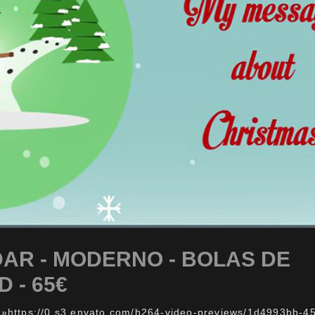
AR - MODERNO - BOLAS DE
 - 65€
c=»https://0.s3.envato.com/h264-video-previews/1d4993bb-4