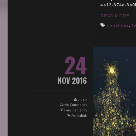
4e13-874d-8a0
READ MORE...
christmas
,
f
24
NOV 2016
video
No Comments
navidad 2015
Permalink