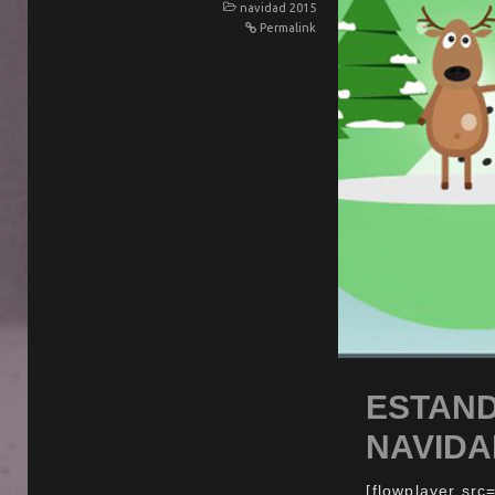
navidad 2015
Permalink
ESTAND
NAVIDAD
[flowplayer sr