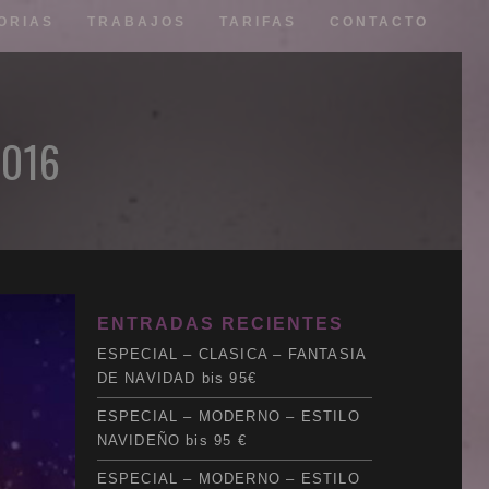
ORIAS
TRABAJOS
TARIFAS
CONTACTO
2016
Web
ENTRADAS RECIENTES
Redes
ESPECIAL – CLASICA – FANTASIA
Fotografía
DE NAVIDAD bis 95€
3D
Sonido
ESPECIAL – MODERNO – ESTILO
Impresión
NAVIDEÑO bis 95 €
Clientes
ESPECIAL – MODERNO – ESTILO