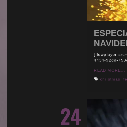
ESPECI
NAVIDEÑ
[flowplayer sr
4434-92dd-753
READ MORE...
christmas
,
f
24