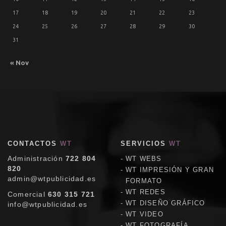
17
18
19
20
21
22
23
24
25
26
27
28
29
30
31
« Nov
CONTACTOS
WT
SERVICIOS
WT
Administración
722 804
WT WEBS
820
WT IMPRESIÓN Y GRAN
admin@wtpublicidad.es
FORMATO
WT REDES
Comercial
630 315 721
WT DISEÑO GRÁFICO
info@wtpublicidad.es
WT VIDEO
WT FOTOGRAFÍA