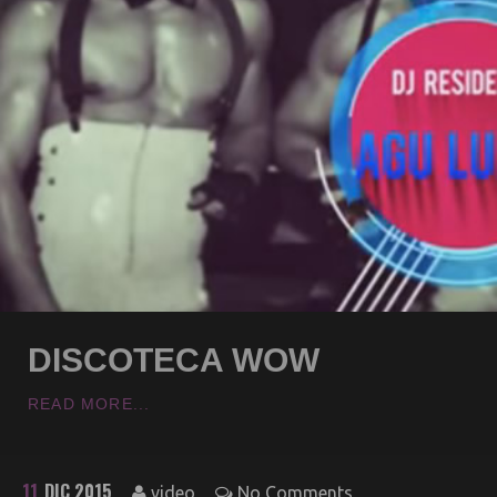
DISCOTECA WOW
READ MORE...
11
DIC 2015
video
No Comments