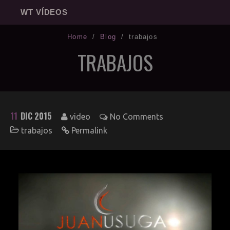
WT VÍDEOS
Home
/
Blog
/
trabajos
TRABAJOS
11
DIC 2015
video
No Comments
trabajos
Permalink
Web
Redes
Fotografía
3D
Sonido
Impresión