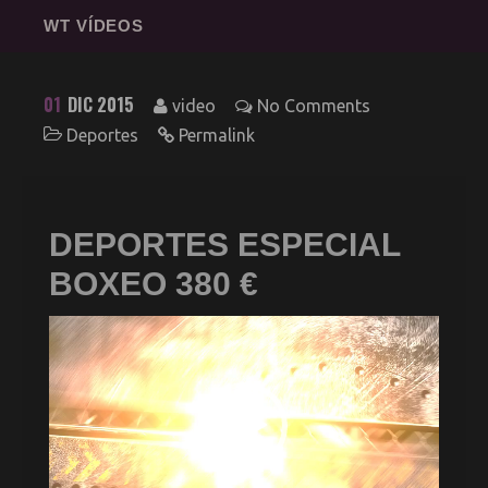
WT VÍDEOS
01
DIC 2015
video
No Comments
Deportes
Permalink
DEPORTES ESPECIAL
BOXEO 380 €
Web
Redes
Reproductor
Fotografía
de
3D
vídeo
Sonido
Impresión
Clientes